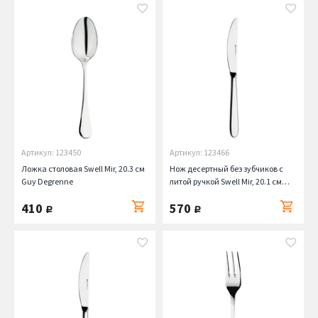
Артикул: 123450
Артикул: 123466
Ложка столовая Swell Mir, 20.3 см
Нож десертный без зубчиков с
Guy Degrenne
литой ручкой Swell Mir, 20.1 см
Guy Degrenne
410
570
руб.
руб.