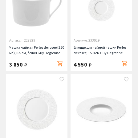
Артикул: 227829
Артикул: 233929
Чашка чайная Perles de rosee (250
Блюдце для чайной чашки Perles
мл), 8.5 см, белая Guy Degrenne
de rosee, 15.8 см Guy Degrenne
3 850
4 550
руб.
руб.