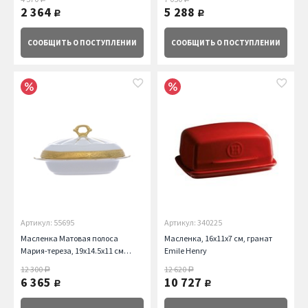
2 364
5 288
руб.
руб.
СООБЩИТЬ
О ПОСТУПЛЕНИИ
СООБЩИТЬ
О ПОСТУПЛЕНИИ
Артикул: 55695
Артикул: 340225
Масленка Матовая полоса
Масленка, 16х11х7 см, гранат
Мария-тереза, 19х14.5х11 см
Emile Henry
Repast
12 300
12 620
руб.
руб.
6 365
10 727
руб.
руб.