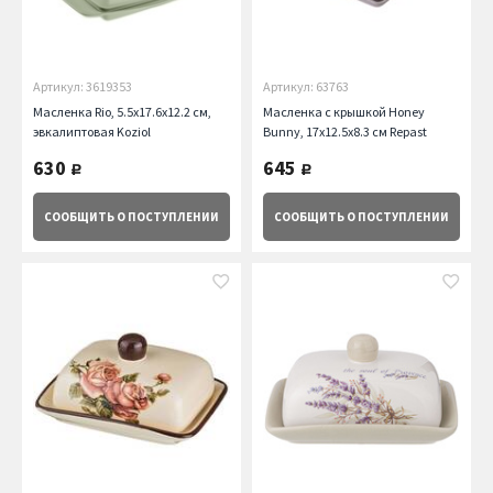
Артикул: 3619353
Артикул: 63763
Масленка Rio, 5.5x17.6x12.2 см,
Масленка с крышкой Honey
эвкалиптовая Koziol
Bunny, 17х12.5х8.3 см Repast
630
645
руб.
руб.
СООБЩИТЬ
О ПОСТУПЛЕНИИ
СООБЩИТЬ
О ПОСТУПЛЕНИИ