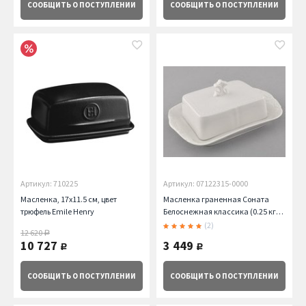
СООБЩИТЬ
О ПОСТУПЛЕНИИ
СООБЩИТЬ
О ПОСТУПЛЕНИИ
Артикул: 710225
Артикул: 07122315-0000
Масленка, 17х11.5 см, цвет
Масленка граненная Соната
трюфель Emile Henry
Белоснежная классика (0.25 кг)
Leander
(2)
12 620
руб.
10 727
3 449
руб.
руб.
СООБЩИТЬ
О ПОСТУПЛЕНИИ
СООБЩИТЬ
О ПОСТУПЛЕНИИ