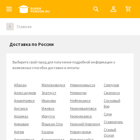
Главная
Доставка по России
Выберите свой город для получения подробной информации о
возможных способах доставки и оплаты:
Абакан
Железноводск
Невинномысск
Серпухов
Александров
Златоуст
Нерюнгри
Смоленск
Альметьевск
Иваново
Нефтекамск
Сосновый
Бор
Ангарск
Ижевск
Нижневартовск
Сочи
Арзамас
Иркутск
Нижнекамск
Ставрополь
Армавир
Йошкар-Ола
Нижний Новгород
Старый
Артем
Казань
Новокузнецк
Оскол
Архангельск
Калининград
Новороссийск