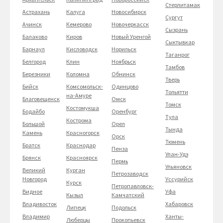
Стерлитамак
Астрахань
Калуга
Новосибирск
Сургут
Ачинск
Кемерово
Новочеркасск
Сызрань
Балаково
Киров
Новый Уренгой
Сыктывкар
Барнаул
Кисловодск
Норильск
Таганрог
Белгород
Клин
Ноябрьск
Тамбов
Березники
Коломна
Обнинск
Тверь
Бийск
Комсомольск-
Одинцово
Тольятти
на-Амуре
Благовещенск
Омск
Томск
Костомукша
Бодайбо
Оренбург
Тула
Кострома
Большой
Орел
Тында
Камень
Красногорск
Орск
Тюмень
Братск
Краснодар
Пенза
Улан-Удэ
Брянск
Красноярск
Пермь
Ульяновск
Великий
Курган
Петрозаводск
Новгород
Уссурийск
Курск
Петропавловск-
Видное
Уфа
Кызыл
Камчатский
Владивосток
Хабаровск
Липецк
Подольск
Владимир
Ханты-
Люберцы
Прокопьевск