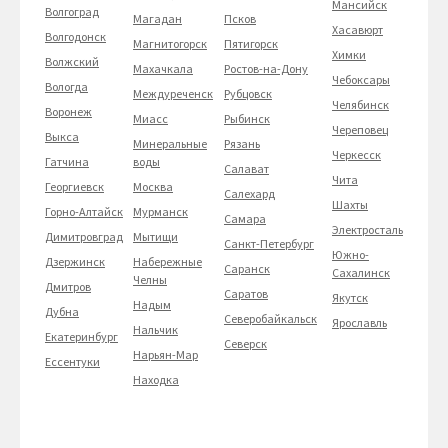
Мансийск
Волгоград
Магадан
Псков
Хасавюрт
Волгодонск
Магнитогорск
Пятигорск
Химки
Волжский
Махачкала
Ростов-на-Дону
Чебоксары
Вологда
Междуреченск
Рубцовск
Челябинск
Воронеж
Миасс
Рыбинск
Череповец
Выкса
Минеральные
Рязань
Черкесск
Гатчина
воды
Салават
Чита
Георгиевск
Москва
Салехард
Шахты
Горно-Алтайск
Мурманск
Самара
Электросталь
Димитровград
Мытищи
Санкт-Петербург
Южно-
Дзержинск
Набережные
Саранск
Сахалинск
Челны
Дмитров
Саратов
Якутск
Надым
Дубна
Северобайкальск
Ярославль
Нальчик
Екатеринбург
Северск
Нарьян-Мар
Ессентуки
Находка