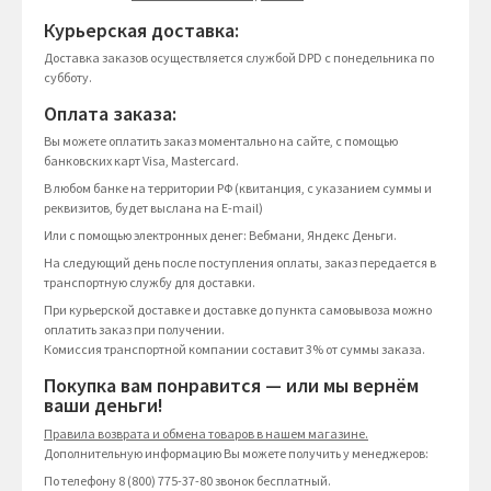
Курьерская доставка:
Доставка заказов осуществляется службой DPD с понедельника по
субботу.
Оплата заказа:
Вы можете оплатить заказ моментально на сайте, с помощью
банковских карт Visa, Mastercard.
В любом банке на территории РФ (квитанция, с указанием суммы и
реквизитов, будет выслана на E-mail)
Или с помощью электронных денег: Вебмани, Яндекс Деньги.
На следующий день после поступления оплаты, заказ передается в
транспортную службу для доставки.
При курьерской доставке и доставке до пункта самовывоза можно
оплатить заказ при получении.
Комиссия транспортной компании составит 3% от суммы заказа.
Покупка вам понравится — или мы вернём
ваши деньги!
Правила возврата и обмена товаров в нашем магазине.
Дополнительную информацию Вы можете получить у менеджеров:
По телефону 8 (800) 775-37-80 звонок бесплатный.