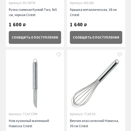
Артикул: PLCWTN
Артикул: KD18G
Ручка съемная Куквэй Two, 9х5
Крышка металлическая, 18 см
см, черная Cristel
Cristel
1 600
1 640
руб.
руб.
СООБЩИТЬ
О ПОСТУПЛЕНИИ
СООБЩИТЬ
О ПОСТУПЛЕНИИ
Артикул: TCACCPM
Артикул: TCAF30
Нож кухонный маленький
Венчик классический Навеска,
Навеска Cristel
30 см Cristel