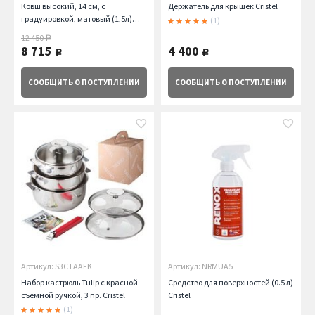
Ковш высокий, 14 см, с
Держатель для крышек Cristel
градуировкой, матовый (1,5л)
(1)
Cristel
12 450
руб.
8 715
4 400
руб.
руб.
СООБЩИТЬ
О ПОСТУПЛЕНИИ
СООБЩИТЬ
О ПОСТУПЛЕНИИ
Артикул: S3CTAAFK
Артикул: NRMUA5
Набор кастрюль Tulip с красной
Средство для поверхностей (0.5 л)
съемной ручкой, 3 пр. Cristel
Cristel
(1)