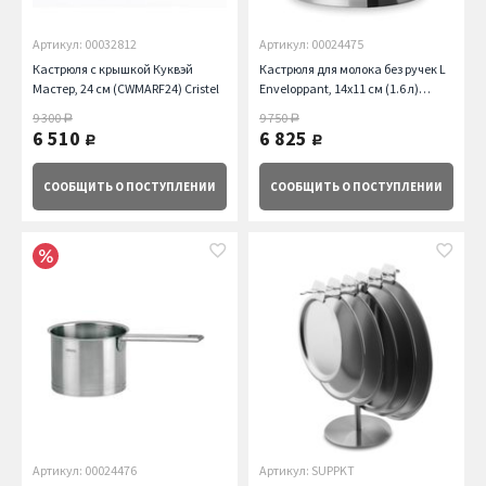
Артикул: 00032812
Артикул: 00024475
Кастрюля с крышкой Куквэй
Кастрюля для молока без ручек L
Мастер, 24 см (CWMARF24) Cristel
Enveloppant, 14х11 см (1.6 л)
Cristel
9 300
9 750
руб.
руб.
6 510
6 825
руб.
руб.
СООБЩИТЬ
О ПОСТУПЛЕНИИ
СООБЩИТЬ
О ПОСТУПЛЕНИИ
Артикул: 00024476
Артикул: SUPPKT