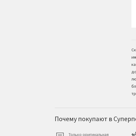
Ск
им
ка
до
лю
бл
тр
Почему покупают в Суперпо
Только оригинальная