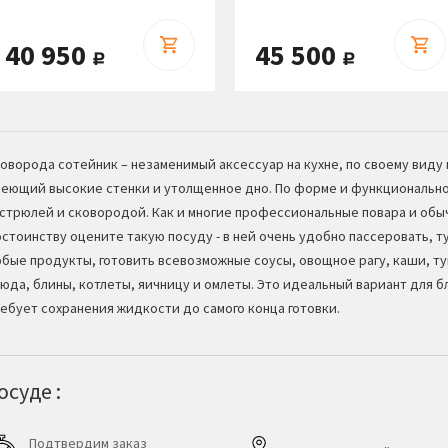
40 950
45 500
руб.
руб.
оворода сотейник – незаменимый аксессуар на кухне, по своему вид
еющий высокие стенки и утолщенное дно. По форме и функционально
стрюлей и сковородой. Как и многие профессиональные повара и обыч
стоинству оцените такую посуду - в ней очень удобно пассеровать, т
бые продукты, готовить всевозможные соусы, овощное рагу, каши, ту
юда, блины, котлеты, яичницу и омлеты. Это идеальный вариант для 
ебует сохранения жидкости до самого конца готовки.
суде :
Подтвердим заказ