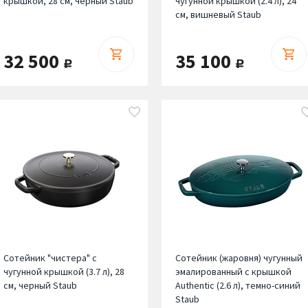
крышкой, 28 см, черный Staub
чугунной крышкой (2.4 л), 24
см, вишневый Staub
32 500
35 100
руб.
руб.
Сотейник "чистера" с
Сотейник (жаровня) чугунный
чугунной крышкой (3.7 л), 28
эмалированный с крышкой
см, черный Staub
Authentic (2.6 л), темно-синий
Staub