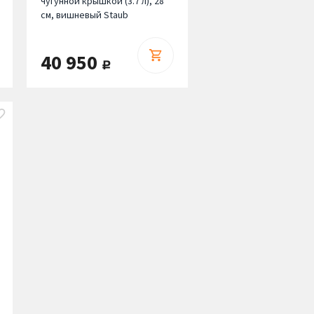
чугунной крышкой (3.7 л), 28
см, вишневый Staub
40 950
руб.