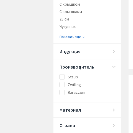
С крышкой
С крышками
28 см
Чугунные
Показать еще
Индукция
Производитель
Staub
Zwilling
Barazzoni
Материал
Страна