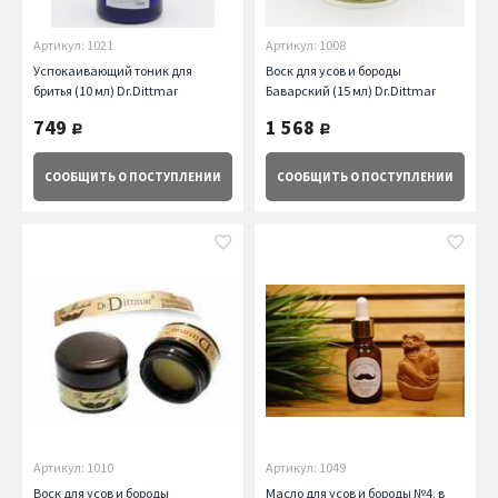
Артикул: 1021
Артикул: 1008
Успокаивающий тоник для
Воск для усов и бороды
бритья (10 мл) Dr.Dittmar
Баварский (15 мл) Dr.Dittmar
749
1 568
руб.
руб.
СООБЩИТЬ
О ПОСТУПЛЕНИИ
СООБЩИТЬ
О ПОСТУПЛЕНИИ
Артикул: 1010
Артикул: 1049
Воск для усов и бороды
Масло для усов и бороды №4, в