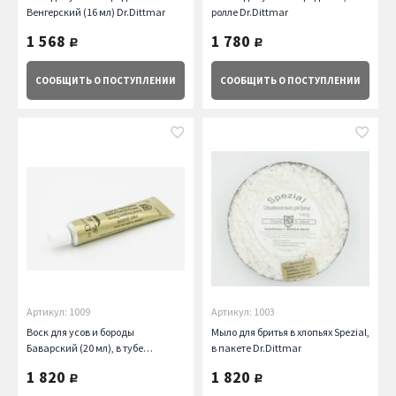
Венгерский (16 мл) Dr.Dittmar
ролле Dr.Dittmar
1 568
1 780
руб.
руб.
СООБЩИТЬ
О ПОСТУПЛЕНИИ
СООБЩИТЬ
О ПОСТУПЛЕНИИ
Артикул: 1009
Артикул: 1003
Воск для усов и бороды
Мыло для бритья в хлопьях Spezial,
Баварский (20 мл), в тубе
в пакете Dr.Dittmar
Dr.Dittmar
1 820
1 820
руб.
руб.