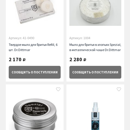
Артикул: 41-0490
Артикул: 1004
Твердое мыло для бритья Refill, 6
Мыло для бритья в хлопьях Spezial,
шт. Dr.Dittmar
в металлической чаше Dr.Dittmar
2 170
2 280
руб.
руб.
СООБЩИТЬ
О ПОСТУПЛЕНИИ
СООБЩИТЬ
О ПОСТУПЛЕНИИ