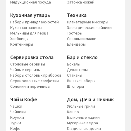
Индукционная посуда
Заточка ножей
Кухонная утварь
Техника
Наборы принадлежностей
Планетарные миксеры
Кухонная навеска
Электрические чайники
Мельницы для перца
Тостеры
Хлебницы
Соковыжималки
Контейнеры
Блендеры
Сервировка стола
Бар и стекло
Столовые сервизы
Бокалы
Чайные сервизы
Декантеры
Наборы столовых приборов
Стаканы
Сервировочные салфетки
Винные наборы
Солонки и перечницы
Штопоры
Чай и Кофе
Дом, Дача и Пикник
Чашки
Угольные грили
Чайники
Кашпо
Кружки
Балконные ящики
Турки
Мусорные ведра
Кофе
Гладильные доски