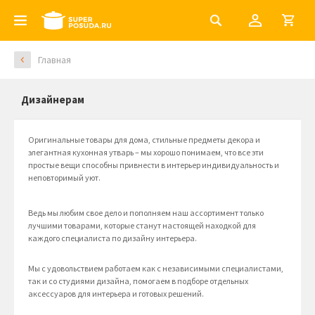
Главная
Дизайнерам
Оригинальные товары для дома, стильные предметы декора и
элегантная кухонная утварь – мы хорошо понимаем, что все эти
простые вещи способны привнести в интерьер индивидуальность и
неповторимый уют.
Ведь мы любим свое дело и пополняем наш ассортимент только
лучшими товарами, которые станут настоящей находкой для
каждого специалиста по дизайну интерьера.
Мы с удовольствием работаем как с независимыми специалистами,
так и со студиями дизайна, помогаем в подборе отдельных
аксессуаров для интерьера и готовых решений.