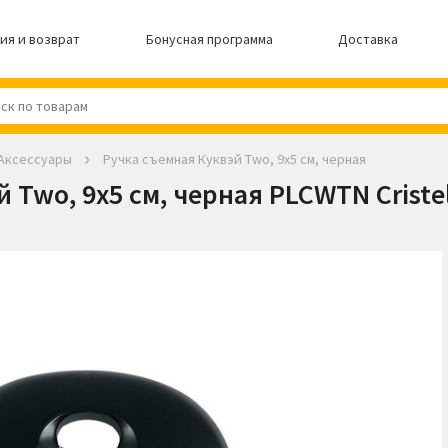
ия и возврат
Бонусная программа
Доставка
 Аксессуары
Ручка съемная Куквэй Two, 9х5 см, черная
 Two, 9х5 см, черная PLCWTN Criste