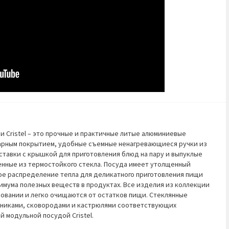
и Cristel – это прочные и практичные литые алюминиевые
арным покрытием, удобные съемные ненагревающиеся ручки из
ставки с крышкой для приготовления блюд на пару и выпуклые
енные из термостойкого стекла. Посуда имеет утолщенный
е распределение тепла для деликатного приготовления пищи
симума полезных веществ в продуктах. Все изделия из коллекции
овании и легко очищаются от остатков пищи. Стеклянные
йниками, сковородами и кастрюлями соответствующих
ой модульной посудой Cristel.