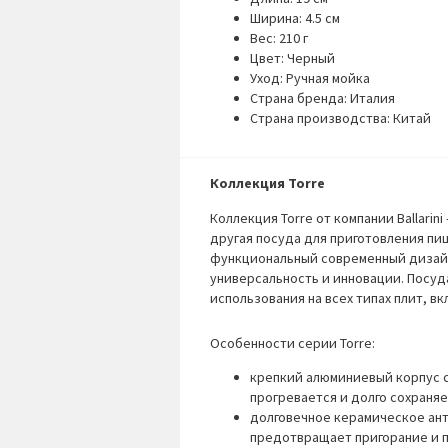
Ширина: 4.5 см
Вес: 210 г
Цвет: Черный
Уход: Ручная мойка
Страна бренда: Италия
Страна производства: Китай
Коллекция Torre
Коллекция Torre от компании Ballarin
другая посуда для приготовления пи
функциональный современный дизайн
универсальность и инновации. Посуд
использования на всех типах плит, в
Особенности серии Torre:
крепкий алюминиевый корпус с
прогревается и долго сохраня
долговечное керамическое ант
предотвращает пригорание и 