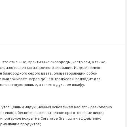
i – это стильные, практичные сковороды, кастрюли, а также
щи, изготовленная из прочного алюминия. Изделия имеют
 благородного серого цвета, олицетворяющий собой
а выдерживает нагрев до +230 градусов и подходит для
ключая индукционные, а также в духовом шкафу.
 утолщенным индукционным основанием Radiant – равномерно
ет тепло, обеспечивая качественное приготовление пищи;
ипригарное покрытие Ceraforce Granitium – эффективно
прилипание продуктов;