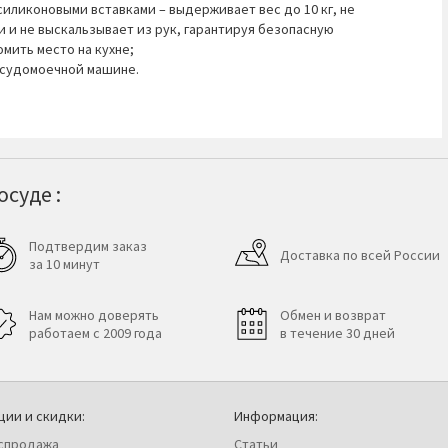
силиконовыми вставками – выдерживает вес до 10 кг, не
и и не выскальзывает из рук, гарантируя безопасную
мить место на кухне;
посудомоечной машине.
суде :
Подтвердим заказ
Доставка по всей России
за 10 минут
Нам можно доверять
Обмен и возврат
работаем с 2009 года
в течение 30 дней
ции и скидки:
Информация:
спродажа
Статьи