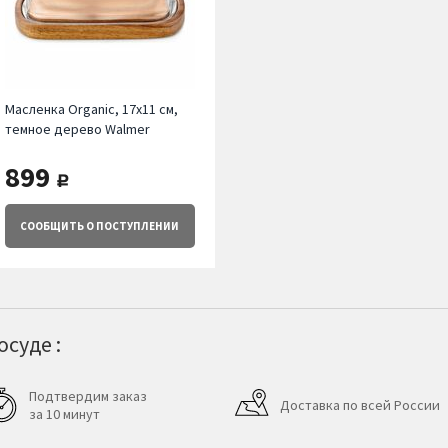
Масленка Organic, 17х11 см,
темное дерево Walmer
899
руб.
СООБЩИТЬ
О ПОСТУПЛЕНИИ
суде :
Подтвердим заказ
Доставка по всей России
за 10 минут