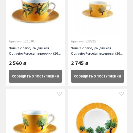
Артикул: 121530
Артикул: 138325
Чашка с блюдцем для чая
Чашка с блюдцем для чая
Ouliveiro Porcelaine веточки (260
Ouliveiro Porcelaine деревья (260
мл) Guy Degrenne
мл) Guy Degrenne
2 560
2 745
руб.
руб.
СООБЩИТЬ
О ПОСТУПЛЕНИИ
СООБЩИТЬ
О ПОСТУПЛЕНИИ