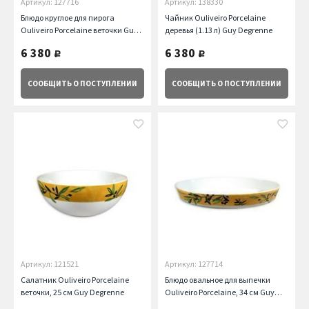
Артикул: 127716
Артикул: 138330
Блюдо круглое для пирога
Чайник Ouliveiro Porcelaine
Ouliveiro Porcelaine веточки Guy
деревья (1.13 л) Guy Degrenne
Degrenne
6 380
6 380
руб.
руб.
СООБЩИТЬ
О ПОСТУПЛЕНИИ
СООБЩИТЬ
О ПОСТУПЛЕНИИ
Артикул: 121521
Артикул: 127714
Салатник Ouliveiro Porcelaine
Блюдо овальное для выпечки
веточки, 25 см Guy Degrenne
Ouliveiro Porcelaine, 34 см Guy
Degrenne