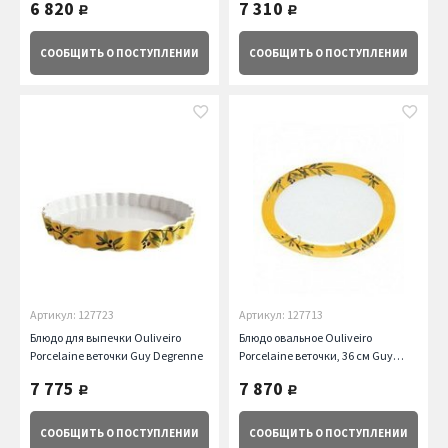
6 820
7 310
руб.
руб.
СООБЩИТЬ
О ПОСТУПЛЕНИИ
СООБЩИТЬ
О ПОСТУПЛЕНИИ
Артикул: 127723
Артикул: 127713
Блюдо для выпечки Ouliveiro
Блюдо овальное Ouliveiro
Porcelaine веточки Guy Degrenne
Porcelaine веточки, 36 см Guy
Degrenne
7 775
7 870
руб.
руб.
СООБЩИТЬ
О ПОСТУПЛЕНИИ
СООБЩИТЬ
О ПОСТУПЛЕНИИ