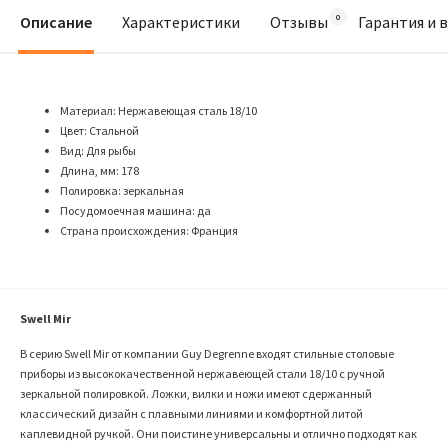
Описание
Характеристики
Отзывы
Гарантия и 
Материал: Нержавеющая сталь 18/10
Цвет: Стальной
Вид: Для рыбы
Длина, мм: 178
Полировка: зеркальная
Посудомоечная машина: да
Страна происхождения: Франция
Swell Mir
В серию Swell Mir от компании Guy Degrenne входят стильные столовые
приборы из высококачественной нержавеющей стали 18/10 с ручной
зеркальной полировкой. Ложки, вилки и ножи имеют сдержанный
классический дизайн с плавными линиями и комфортной литой
каплевидной ручкой. Они поистине универсальны и отлично подходят как