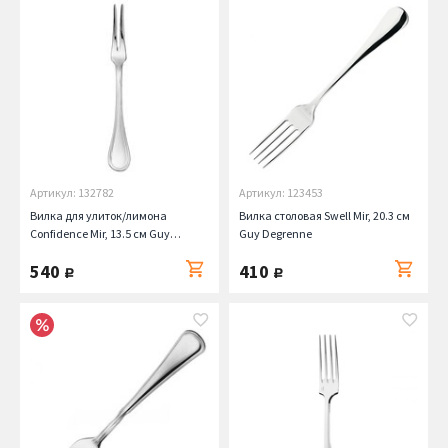
Артикул: 132782
Артикул: 123453
Вилка для улиток/лимона
Вилка столовая Swell Mir, 20.3 см
Confidence Mir, 13.5 см Guy
Guy Degrenne
Degrenne
540
410
руб.
руб.