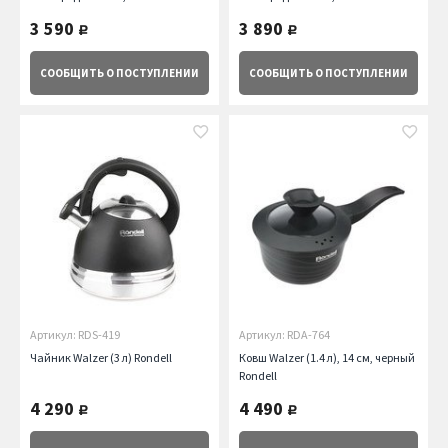
3 590
3 890
руб.
руб.
СООБЩИТЬ
О ПОСТУПЛЕНИИ
СООБЩИТЬ
О ПОСТУПЛЕНИИ
Артикул: RDS-419
Артикул: RDA-764
Чайник Walzer (3 л) Rondell
Ковш Walzer (1.4 л), 14 см, черный
Rondell
4 290
4 490
руб.
руб.