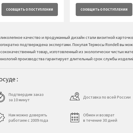
СООБЩИТЬ
О ПОСТУПЛЕНИИ
СООБЩИТЬ
О ПОСТУПЛЕНИИ
ликолепное качество и продуманный дизайн стали визитной карточк
огократно подтверждена экспертами. Покупая Термосы Rondell вы мо
сококачественный товар, изготовленный из экологически чистых мат
хнологий производства гарантирует длительный срок службы издели
суде :
Подтвердим заказ
Доставка по всей России
за 10 минут
Нам можно доверять
Обмен и возврат
работаем с 2009 года
в течение 30 дней