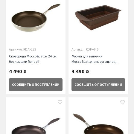
Артикул: RDA-283
Артикул: RDF-446
Сковорода Mocco&Latte, 24 см,
Форма для выпечки
без крышки Rondell
Mocco&Latteпрямоугольная,
14х22см Rondell Rondell
4 490
4 490
руб.
руб.
СООБЩИТЬ
О ПОСТУПЛЕНИИ
СООБЩИТЬ
О ПОСТУПЛЕНИИ