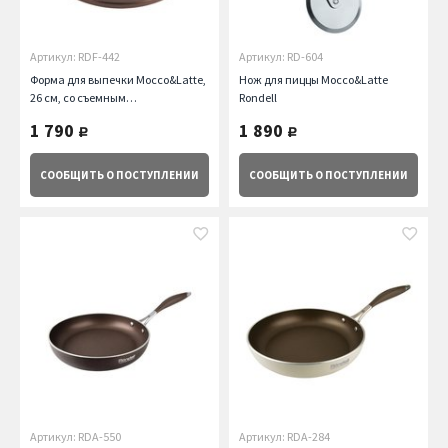
Артикул: RDF-442
Артикул: RD-604
Форма для выпечки Mocco&Latte,
Нож для пиццы Mocco&Latte
26 см, со съемным
Rondell
дном,коричневая Rondell
1 790
1 890
руб.
руб.
СООБЩИТЬ
О ПОСТУПЛЕНИИ
СООБЩИТЬ
О ПОСТУПЛЕНИИ
Артикул: RDA-550
Артикул: RDA-284