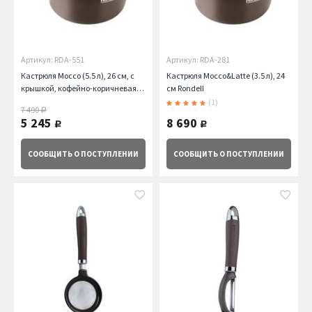
Артикул: RDA-551
Артикул: RDA-281
Кастрюля Mocco (5.5 л), 26 см, с
Кастрюля Mocco&Latte (3.5 л), 24
крышкой, кофейно-коричневая
см Rondell
Rondell
(1)
7 490
руб.
5 245
8 690
руб.
руб.
СООБЩИТЬ
О ПОСТУПЛЕНИИ
СООБЩИТЬ
О ПОСТУПЛЕНИИ