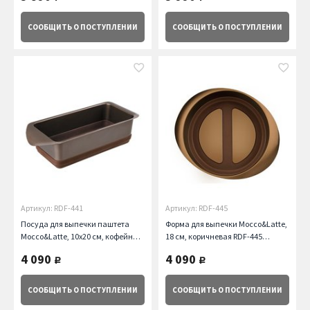
СООБЩИТЬ
О ПОСТУПЛЕНИИ
СООБЩИТЬ
О ПОСТУПЛЕНИИ
Артикул: RDF-441
Артикул: RDF-445
Посуда для выпечки паштета
Форма для выпечки Mocco&Latte,
Mocco&Latte, 10х20 см, кофейная
18 см, коричневая RDF-445
Rondell
Rondell Rondell
4 090
4 090
руб.
руб.
СООБЩИТЬ
О ПОСТУПЛЕНИИ
СООБЩИТЬ
О ПОСТУПЛЕНИИ