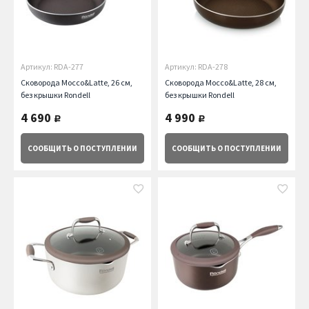
Артикул: RDA-277
Артикул: RDA-278
Сковорода Mocco&Latte, 26 см,
Сковорода Mocco&Latte, 28 см,
без крышки Rondell
без крышки Rondell
4 690
4 990
руб.
руб.
СООБЩИТЬ
О ПОСТУПЛЕНИИ
СООБЩИТЬ
О ПОСТУПЛЕНИИ