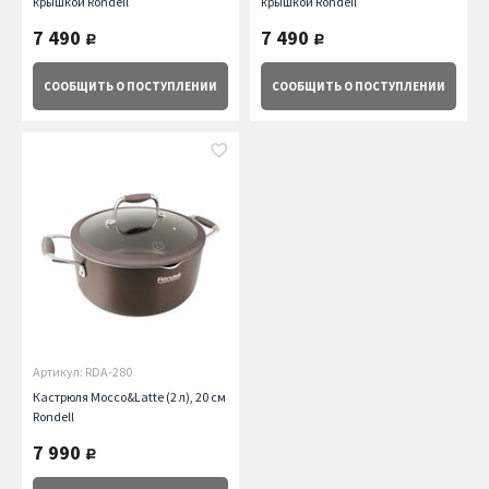
крышкой Rondell
крышкой Rondell
7 490
7 490
руб.
руб.
СООБЩИТЬ
О ПОСТУПЛЕНИИ
СООБЩИТЬ
О ПОСТУПЛЕНИИ
Артикул: RDA-280
Кастрюля Mocco&Latte (2 л), 20 см
Rondell
7 990
руб.