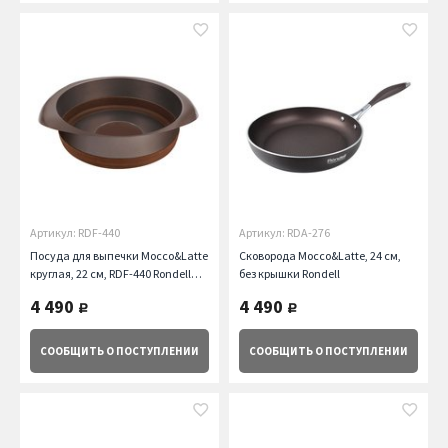
Артикул: RDF-440
Артикул: RDA-276
Посуда для выпечки Mocco&Latte
Сковорода Mocco&Latte, 24 см,
круглая, 22 см, RDF-440 Rondell
без крышки Rondell
Rondell
4 490
4 490
руб.
руб.
СООБЩИТЬ
О ПОСТУПЛЕНИИ
СООБЩИТЬ
О ПОСТУПЛЕНИИ