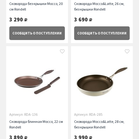
Сковорода без крышки Mocco, 20
Сковорода Mocco&Latte, 26 см,
см Rondell
без крышки Rondell
3 290
3 690
руб.
руб.
СООБЩИТЬ
О ПОСТУПЛЕНИИ
СООБЩИТЬ
О ПОСТУПЛЕНИИ
Артикул: RDA-136
Артикул: RDA-285
Сковорода блинная Mocco, 22 см
Сковорода Mocco&Latte, 28 см,
Rondell
без крышки Rondell
3 890
3 990
руб.
руб.