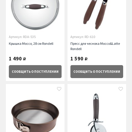
Артикул: RDA-535
Артикул: RD-610
Крышка Mocco, 28 см Rondell
Пресс для чеснока Mocco&Latte
Rondell
1 490
1 590
руб.
руб.
СООБЩИТЬ
О ПОСТУПЛЕНИИ
СООБЩИТЬ
О ПОСТУПЛЕНИИ