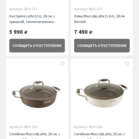
Артикул: RDA-531
Артикул: RDA-279
Кастрюля Latte (2 л), 20 см, с
Ковш Mocco&Latte (1.6 л), 18 см
крышкой, топленое молоко
Rondell
Rondell
5 990
7 490
руб.
руб.
СООБЩИТЬ
О ПОСТУПЛЕНИИ
СООБЩИТЬ
О ПОСТУПЛЕНИИ
Артикул: RDA-282
Артикул: RDA-286
Сотейник Mocco&Latte, 26 см, с
Сотейник Mocco&Latte, 26 см, с