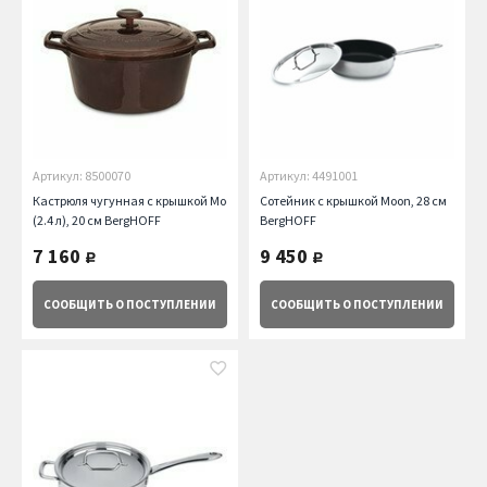
Артикул: 8500070
Артикул: 4491001
Кастрюля чугунная с крышкой Moon
Сотейник с крышкой Moon, 28 см
(2.4 л), 20 см BergHOFF
BergHOFF
7 160
9 450
руб.
руб.
СООБЩИТЬ
О ПОСТУПЛЕНИИ
СООБЩИТЬ
О ПОСТУПЛЕНИИ