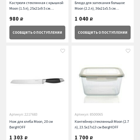
Кастрюля стеклянная с крышкой
Блюдо для запекания большое
Moon (1.5 л), 25х21х9.5 см
Moon (2.2 л), 36х21х5.5 см
BergHOFF
BergHOFF
980
1 040
руб.
руб.
СООБЩИТЬ
О ПОСТУПЛЕНИИ
СООБЩИТЬ
О ПОСТУПЛЕНИИ
Артикул: 2217683
Артикул: 8500065
Нож для хлеба Moon, 20 см
Контейнер стеклянный Moon (2.7
BergHOFF
л), 23.5х17х13 см BergHOFF
1 303
1 700
руб.
руб.