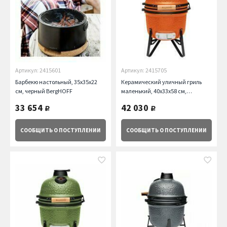
Артикул: 2415601
Артикул: 2415705
Барбекю настольный, 35х35х22
Керамический уличный гриль
см, черный BergHOFF
маленький, 40х33х58 см,
оранжевый BergHOFF
33 654
42 030
руб.
руб.
СООБЩИТЬ
О ПОСТУПЛЕНИИ
СООБЩИТЬ
О ПОСТУПЛЕНИИ