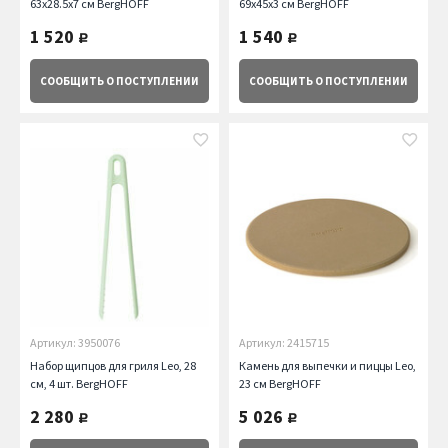
63х28.5х7 см BergHOFF
69х45х3 см BergHOFF
1 520
1 540
руб.
руб.
СООБЩИТЬ
О ПОСТУПЛЕНИИ
СООБЩИТЬ
О ПОСТУПЛЕНИИ
Артикул: 3950076
Артикул: 2415715
Набор щипцов для гриля Leo, 28
Камень для выпечки и пиццы Leo,
см, 4 шт. BergHOFF
23 см BergHOFF
2 280
5 026
руб.
руб.