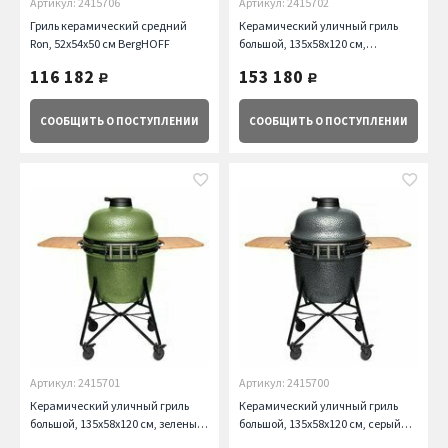
Артикул: 2415706
Артикул: 2415702
Гриль керамический средний
Керамический уличный гриль
Ron, 52х54х50 см BergHOFF
большой, 135х58х120 см,
оранжевый BergHOFF
116 182
153 180
руб.
руб.
СООБЩИТЬ
О ПОСТУПЛЕНИИ
СООБЩИТЬ
О ПОСТУПЛЕНИИ
Артикул: 2415701
Артикул: 2415700
Керамический уличный гриль
Керамический уличный гриль
большой, 135х58х120 см, зеленый
большой, 135х58х120 см, серый
BergHOFF
BergHOFF