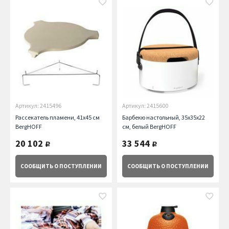
Артикул: 2415496
Артикул: 2415600
Рассекатель пламени, 41х45 см
Барбекю настольный, 35х35х22
BergHOFF
см, белый BergHOFF
20 102
33 544
руб.
руб.
СООБЩИТЬ
О ПОСТУПЛЕНИИ
СООБЩИТЬ
О ПОСТУПЛЕНИИ