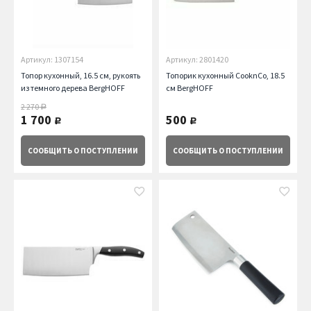
Артикул: 1307154
Артикул: 2801420
Топор кухонный, 16.5 см, рукоять
Топорик кухонный CooknCo, 18.5
из темного дерева BergHOFF
см BergHOFF
2 270
руб.
1 700
500
руб.
руб.
СООБЩИТЬ
О ПОСТУПЛЕНИИ
СООБЩИТЬ
О ПОСТУПЛЕНИИ