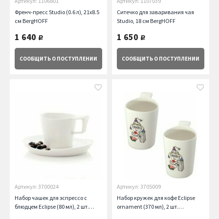
Артикул: 1106801
Артикул: 1107039
Френч-пресс Studio (0.6 л), 21х8.5
Ситечко для заваривания чая
см BergHOFF
Studio, 18 см BergHOFF
1 640
1 650
руб.
руб.
СООБЩИТЬ
О ПОСТУПЛЕНИИ
СООБЩИТЬ
О ПОСТУПЛЕНИИ
Артикул: 3700024
Артикул: 3705009
Набор чашек для эспрессо с
Набор кружек для кофе Eclipse
блюдцем Eclipse (80 мл), 2 шт.
ornament (370 мл), 2 шт.
BergHOFF
BergHOFF