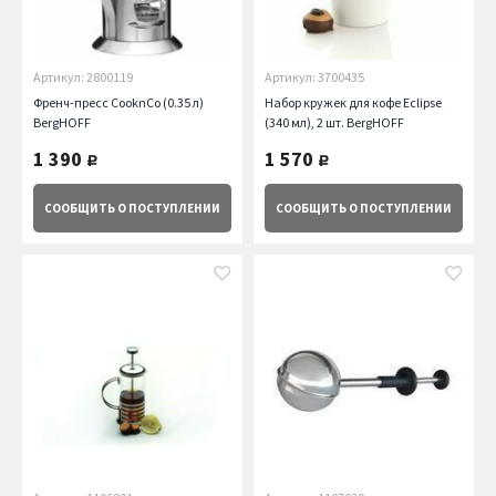
Артикул: 2800119
Артикул: 3700435
Френч-пресс CooknCo (0.35 л)
Набор кружек для кофе Eclipse
BergHOFF
(340 мл), 2 шт. BergHOFF
1 390
1 570
руб.
руб.
СООБЩИТЬ
О ПОСТУПЛЕНИИ
СООБЩИТЬ
О ПОСТУПЛЕНИИ