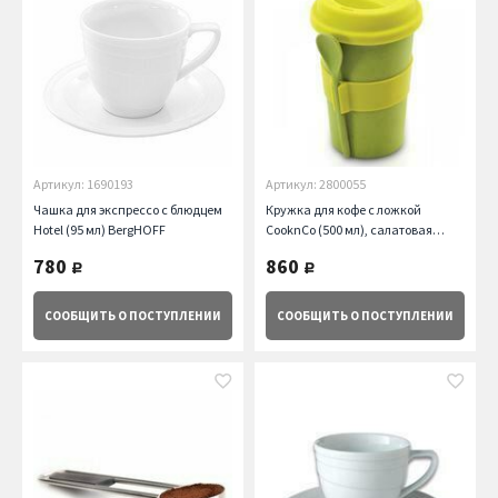
Артикул: 1690193
Артикул: 2800055
Чашка для экспрессо с блюдцем
Кружка для кофе с ложкой
Hotel (95 мл) BergHOFF
CooknCo (500 мл), салатовая
BergHOFF
780
860
руб.
руб.
СООБЩИТЬ
О ПОСТУПЛЕНИИ
СООБЩИТЬ
О ПОСТУПЛЕНИИ