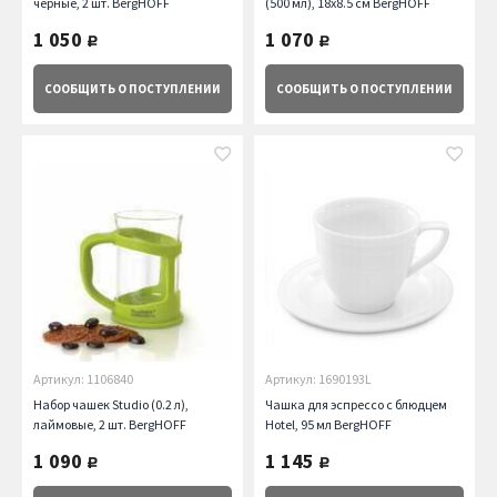
черные, 2 шт. BergHOFF
(500 мл), 18х8.5 см BergHOFF
1 050
1 070
руб.
руб.
СООБЩИТЬ
О ПОСТУПЛЕНИИ
СООБЩИТЬ
О ПОСТУПЛЕНИИ
Артикул: 1106840
Артикул: 1690193L
Набор чашек Studio (0.2 л),
Чашка для эcпрессо с блюдцем
лаймовые, 2 шт. BergHOFF
Hotel, 95 мл BergHOFF
1 090
1 145
руб.
руб.