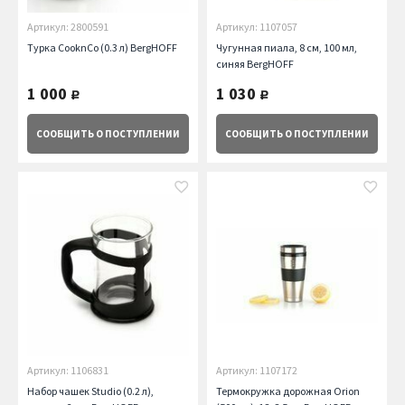
Артикул: 2800591
Артикул: 1107057
Турка CooknCo (0.3 л) BergHOFF
Чугунная пиала, 8 см, 100 мл,
синяя BergHOFF
1 000
1 030
руб.
руб.
СООБЩИТЬ
О ПОСТУПЛЕНИИ
СООБЩИТЬ
О ПОСТУПЛЕНИИ
Артикул: 1106831
Артикул: 1107172
Набор чашек Studio (0.2 л),
Термокружка дорожная Orion