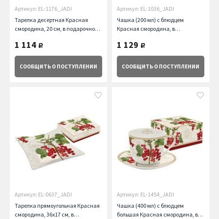
Артикул: EL-1176_JADI
Артикул: EL-1036_JADI
Тарелка десертная Красная
Чашка (200 мл) с блюдцем
смородина, 20 см, в подарочной
Красная смородина, в
упаковке Easy Life (R2S)
подарочной упаковке Easy Life
1 114
1 129
руб.
руб.
(R2S)
СООБЩИТЬ
О ПОСТУПЛЕНИИ
СООБЩИТЬ
О ПОСТУПЛЕНИИ
Артикул: EL-0637_JADI
Артикул: EL-1454_JADI
Тарелка прямоугольная Красная
Чашка (400 мл) с блюдцем
смородина, 36х17 см, в
большая Красная смородина, в