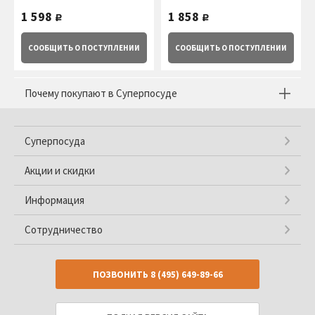
подарочной упаковке Easy Life
подарочной упаковке Easy Life
1 598
1 858
руб.
руб.
(R2S)
(R2S)
СООБЩИТЬ
О ПОСТУПЛЕНИИ
СООБЩИТЬ
О ПОСТУПЛЕНИИ
Почему покупают в Суперпосуде
Суперпосуда
Акции и скидки
Информация
Сотрудничество
ПОЗВОНИТЬ
8 (495) 649-89-66