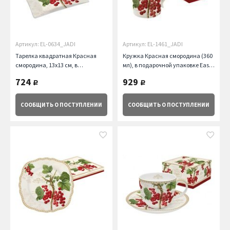
Артикул: EL-0634_JADI
Артикул: EL-1461_JADI
Тарелка квадратная Красная
Кружка Красная смородина (360
смородина, 13х13 см, в
мл), в подарочной упаковке Easy
подарочной упаковке Easy Life
Life (R2S)
724
929
руб.
руб.
(R2S)
СООБЩИТЬ
О ПОСТУПЛЕНИИ
СООБЩИТЬ
О ПОСТУПЛЕНИИ