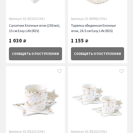
Артикул: EL-R1323/CHLI
Артикул: EL-R0942/CHLI
Салатник Елочные огни (250 мл),
Тарелка обеденная Елочные
15 см Easy Life (R2S)
огни, 26.5 см Easy Life (R2S)
1 030
1 155
руб.
руб.
СООБЩИТЬ
О ПОСТУПЛЕНИИ
СООБЩИТЬ
О ПОСТУПЛЕНИИ
Артикул: EL-R1321/CHLI
Артикул: EL-R1322/CHLI