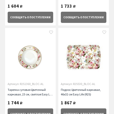
Easy Life (R2S)
Easy Life (R2S)
1 604
1 733
руб.
руб.
СООБЩИТЬ
О ПОСТУПЛЕНИИ
СООБЩИТЬ
О ПОСТУПЛЕНИИ
Артикул: R2S1360_BLOC-AL
Артикул: R2S530_BLOC-AL
Тарелка суповая Цветочный
Поднос Цветочный карнавал,
карнавал, 23 см, светлая Easy Life
46х32 см Easy Life (R2S)
(R2S)
1 744
1 867
руб.
руб.