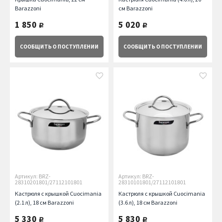
Barazzoni
см Barazzoni
1 850
5 020
руб.
руб.
СООБЩИТЬ
О ПОСТУПЛЕНИИ
СООБЩИТЬ
О ПОСТУПЛЕНИИ
Артикул: BRZ-
Артикул: BRZ-
28310201801/27112101801
28310101801/27112101801
Кастрюля c крышкой Cuocimania
Кастрюля c крышкой Cuocimania
(2.1 л), 18 см Barazzoni
(3.6 л), 18 см Barazzoni
5 330
5 830
руб.
руб.