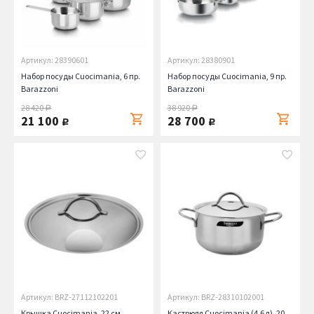
Артикул: 28390601
Артикул: 28380901
Набор посуды Cuocimania, 6 пр.
Набор посуды Cuocimania, 9 пр.
Barazzoni
Barazzoni
28 420
38 920
руб.
руб.
21 100
28 700
руб.
руб.
Артикул: BRZ-27112102201
Артикул: BRZ-28310102001
Крышка Cuocimania, 22 см
Кастрюля Cuocimania (4.6 л), 20