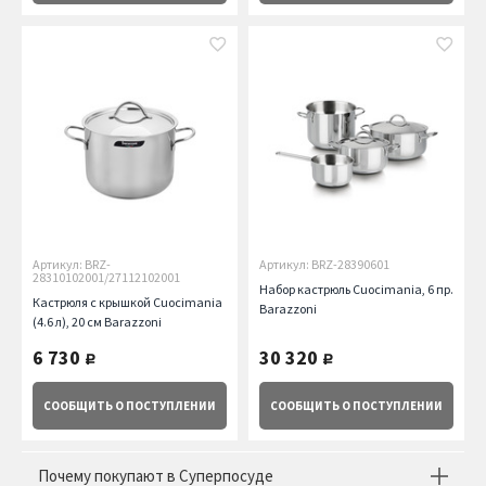
Артикул: BRZ-
Артикул: BRZ-28390601
28310102001/27112102001
Набор кастрюль Cuocimania, 6 пр.
Кастрюля с крышкой Cuocimania
Barazzoni
(4.6 л), 20 см Barazzoni
6 730
30 320
руб.
руб.
СООБЩИТЬ
О ПОСТУПЛЕНИИ
СООБЩИТЬ
О ПОСТУПЛЕНИИ
Почему покупают в Суперпосуде