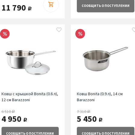
11 790
СООБЩИТЬ
О ПОСТУПЛЕНИИ
руб.
Ковш с крышкой Bonita (0.6 л),
Ковш Bonita (0.9 л), 14 см
12 см Barazzoni
Barazzoni
6 510
7 310
руб.
руб.
4 950
5 450
руб.
руб.
СООБЩИТЬ
О ПОСТУПЛЕНИИ
СООБЩИТЬ
О ПОСТУПЛЕНИИ