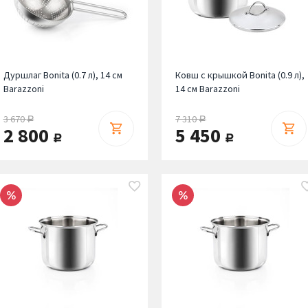
Дуршлаг Bonita (0.7 л), 14 см
Ковш с крышкой Bonita (0.9 л),
Barazzoni
14 см Barazzoni
3 670
7 310
руб.
руб.
2 800
5 450
руб.
руб.