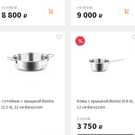
12 590
14 380
руб.
руб.
8 800
9 000
руб.
руб.
Сотейник с крышкой Bonita
Ковш с крышкой Bonita (0.6 л),
(2.2 л), 22 см Barazzoni
12 см Barazzoni
5 110
руб.
3 750
руб.