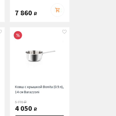
7 860
руб.
Ковш с крышкой Bonita (0.9 л),
14 см Barazzoni
5 770
руб.
4 050
руб.