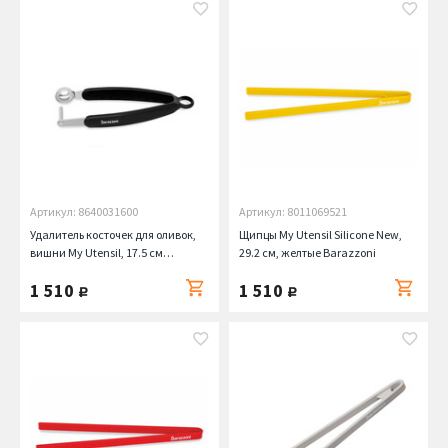
Артикул: 8640031600
Артикул: 8011069521
Удалитель косточек для оливок,
Щипцы My Utensil Silicone New,
вишни My Utensil, 17.5 см
29.2 см, желтые Barazzoni
Barazzoni
1 510
1 510
руб.
руб.