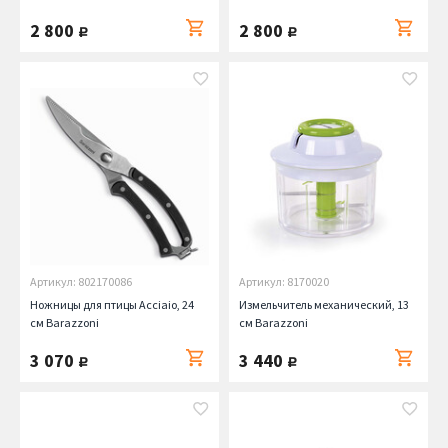
2 800
2 800
руб.
руб.
Артикул: 802170086
Артикул: 8170020
Ножницы для птицы Acciaio, 24
Измельчитель механический, 13
см Barazzoni
см Barazzoni
3 070
3 440
руб.
руб.