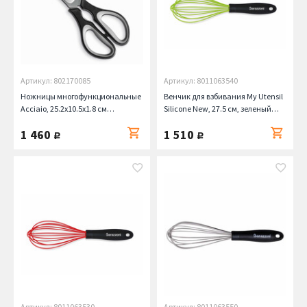
Артикул: 802170085
Артикул: 8011063540
Ножницы многофункциональные
Венчик для взбивания My Utensil
Acciaio, 25.2х10.5х1.8 см
Silicone New, 27.5 см, зеленый
Barazzoni
Barazzoni
1 460
1 510
руб.
руб.
Артикул: 8011063530
Артикул: 8011063550