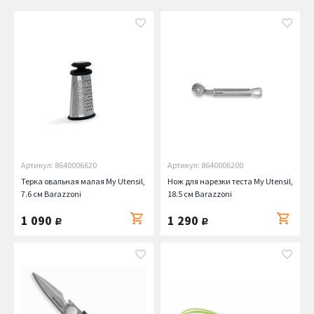
Артикул: 8640006620
Артикул: 8640006200
Терка овальная малая My Utensil,
Нож для нарезки теста My Utensil,
7.6 см Barazzoni
18.5 см Barazzoni
1 090
1 290
руб.
руб.