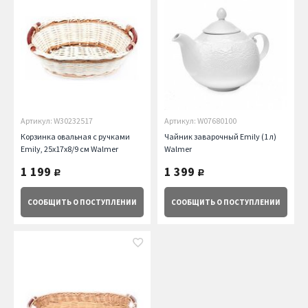
Артикул: W30232517
Артикул: W07680100
Корзинка овальная с ручками
Чайник заварочный Emily (1 л)
Emily, 25x17x8/9 см Walmer
Walmer
1 199
1 399
руб.
руб.
СООБЩИТЬ
О ПОСТУПЛЕНИИ
СООБЩИТЬ
О ПОСТУПЛЕНИИ