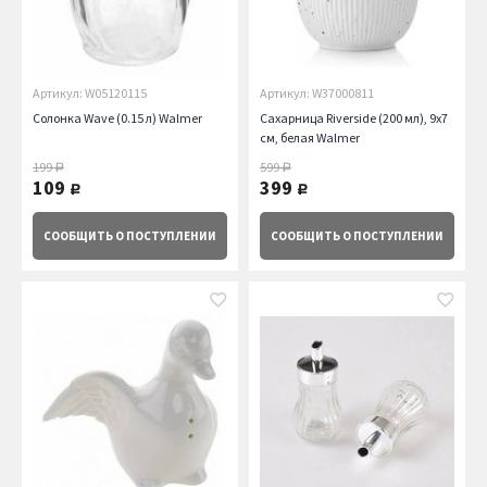
Артикул: W05120115
Артикул: W37000811
Солонка Wave (0.15 л) Walmer
Сахарница Riverside (200 мл), 9х7
см, белая Walmer
199
599
руб.
руб.
109
399
руб.
руб.
СООБЩИТЬ
О ПОСТУПЛЕНИИ
СООБЩИТЬ
О ПОСТУПЛЕНИИ