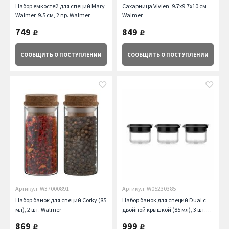
Набор емкостей для специй Mary
Сахарница Vivien, 9.7х9.7х10 см
Walmer, 9.5 см, 2 пр. Walmer
Walmer
749
849
руб.
руб.
СООБЩИТЬ
О ПОСТУПЛЕНИИ
СООБЩИТЬ
О ПОСТУПЛЕНИИ
Артикул: W37000891
Артикул: W05230385
Набор банок для специй Corky (85
Набор банок для специй Dual с
мл), 2 шт. Walmer
двойной крышкой (85 мл), 3 шт.
Walmer
869
999
руб.
руб.