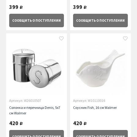
399
399
руб.
руб.
СООБЩИТЬ
О ПОСТУПЛЕНИИ
СООБЩИТЬ
О ПОСТУПЛЕНИИ
Артикул: W26010507
Артикул: W10110016
Солонка и перечница Denis, 5х7
Соусник Fish, 16 см Walmer
см Walmer
420
420
руб.
руб.
СООБЩИТЬ
О ПОСТУПЛЕНИИ
СООБЩИТЬ
О ПОСТУПЛЕНИИ