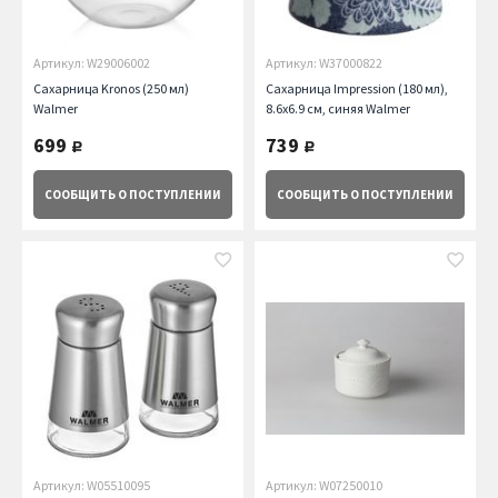
Артикул: W29006002
Артикул: W37000822
Сахарница Kronos (250 мл)
Сахарница Impression (180 мл),
Walmer
8.6х6.9 см, синяя Walmer
699
739
руб.
руб.
СООБЩИТЬ
О ПОСТУПЛЕНИИ
СООБЩИТЬ
О ПОСТУПЛЕНИИ
Артикул: W05510095
Артикул: W07250010