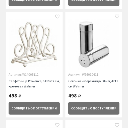
Артикул: W14005112
Артикул: W26010411
Салфетница Provence, 14х6х12 см,
Солонка и перечница Oliver, 4х11
кремовая Walmer
см Walmer
498
498
руб.
руб.
СООБЩИТЬ
О ПОСТУПЛЕНИИ
СООБЩИТЬ
О ПОСТУПЛЕНИИ