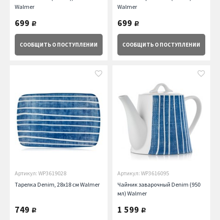
Walmer
Walmer
699
699
руб.
руб.
СООБЩИТЬ
О ПОСТУПЛЕНИИ
СООБЩИТЬ
О ПОСТУПЛЕНИИ
Артикул: WP3619028
Артикул: WP3616095
Тарелка Denim, 28х18 см Walmer
Чайник заварочный Denim (950
мл) Walmer
749
1 599
руб.
руб.