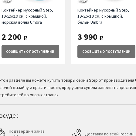
Контейнер мусорный Step,
Контейнер мусорный Step,
19х26х19 см, с крышкой,
19х26х19 см, с крышкой,
морская волна Umbra
белый Umbra
2 200
3 990
руб.
руб.
СООБЩИТЬ
О ПОСТУПЛЕНИИ
СООБЩИТЬ
О ПОСТУПЛЕНИИ
этом разделе вы можете купить товары серии Step от производителя 
лочей дизайну и практичности, продукция сумела завоевать престижн
требителей во многих странах.
суде :
Подтвердим заказ
Доставка по всей России