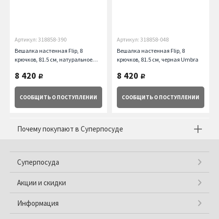
Артикул: 318858-390
Артикул: 318858-048
Вешалка настенная Flip, 8
Вешалка настенная Flip, 8
крючков, 81.5 см, натуральное
крючков, 81.5 см, черная Umbra
дерево Umbra
8 420
8 420
руб.
руб.
СООБЩИТЬ
О ПОСТУПЛЕНИИ
СООБЩИТЬ
О ПОСТУПЛЕНИИ
Почему покупают в Суперпосуде
Суперпосуда
Акции и скидки
Информация