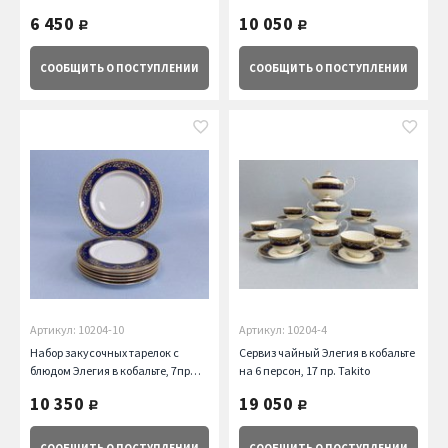
6 450
10 050
руб.
руб.
СООБЩИТЬ
О ПОСТУПЛЕНИИ
СООБЩИТЬ
О ПОСТУПЛЕНИИ
Артикул: 10204-10
Артикул: 10204-4
Набор закусочных тарелок с
Сервиз чайный Элегия в кобальте
блюдом Элегия в кобальте, 7пр
на 6 персон, 17 пр. Takito
Takito
10 350
19 050
руб.
руб.