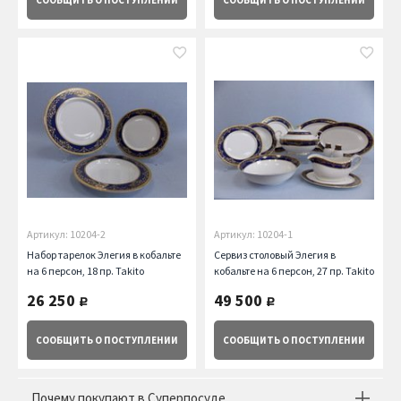
СООБЩИТЬ
О ПОСТУПЛЕНИИ
СООБЩИТЬ
О ПОСТУПЛЕНИИ
Артикул: 10204-2
Артикул: 10204-1
Набор тарелок Элегия в кобальте
Сервиз столовый Элегия в
на 6 персон, 18 пр. Takito
кобальте на 6 персон, 27 пр. Takito
26 250
49 500
руб.
руб.
СООБЩИТЬ
О ПОСТУПЛЕНИИ
СООБЩИТЬ
О ПОСТУПЛЕНИИ
Почему покупают в Суперпосуде