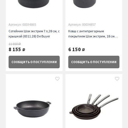
Артикул: 00034865
Артикул: 00034857
Сотейник Шок экстрим 7 л,28 см, с
Ковш с антипригарным
крышкой (8311.28) De Buyer
покрытием Шок экстрим, 18 см
(8309.18) De Buyer
11 650
руб.
8 155
6 150
руб.
руб.
СООБЩИТЬ
О ПОСТУПЛЕНИИ
СООБЩИТЬ
О ПОСТУПЛЕНИИ