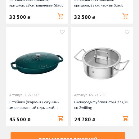
крышкой, 28 см, вишневый Staub
крышкой, 28 см, черный Staub
32 500
32 500
руб.
руб.
Артикул: 11223337
Артикул: 65127-280
Сотейник (жаровня) чугунный
Сковорода глубокая Pro (4.2 л), 28
эмалированный с крышкой
см Zwilling
Authentic (2.6 л), темно-синий
45 500
24 780
Staub
руб.
руб.