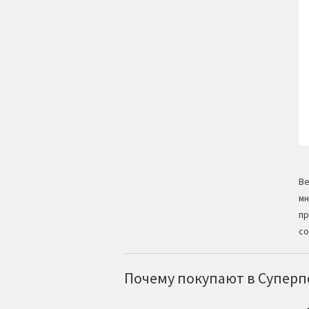
Ве
мн
пр
со
Почему покупают в Суперпо