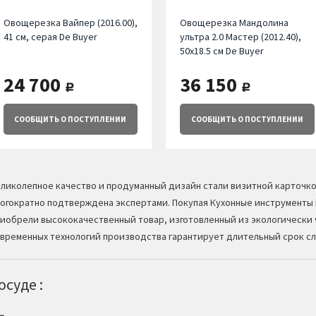
Овощерезка Вайпер (2016.00),
Овощерезка Мандолина
41 см, серая De Buyer
ультра 2.0 Мастер (2012.40),
50х18.5 см De Buyer
24 700
36 150
руб.
руб.
СООБЩИТЬ
О ПОСТУПЛЕНИИ
СООБЩИТЬ
О ПОСТУПЛЕНИИ
ликолепное качество и продуманный дизайн стали визитной карточк
огократно подтверждена экспертами. Покупая Кухонные инструменты 
иобрели высококачественный товар, изготовленный из экологически 
временных технологий производства гарантирует длительный срок с
суде :