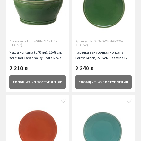
Артикул: FT305-GRN(NAS151-
Артикул: FT303-GRN(NAP225-
01315Z)
01315Z)
Чаша Fontana (570 мл), 15х8 см,
Тарелка закусочная Fontana
зеленая Casafina By Costa Nova
Forest Green, 22.6 см Casafina By
Costa Nova
2 210
2 240
руб.
руб.
СООБЩИТЬ
О ПОСТУПЛЕНИИ
СООБЩИТЬ
О ПОСТУПЛЕНИИ