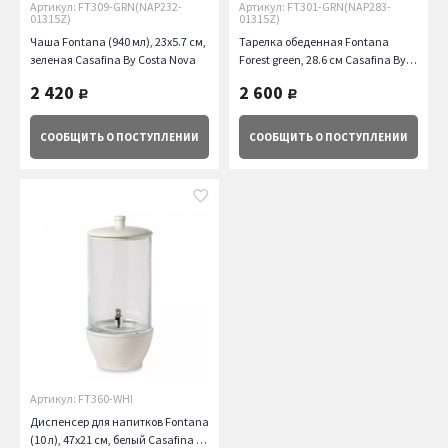
Артикул: FT309-GRN(NAP232-
Артикул: FT301-GRN(NAP283-
01315Z)
01315Z)
Чаша Fontana (940 мл), 23х5.7 см,
Тарелка обеденная Fontana
зеленая Casafina By Costa Nova
Forest green, 28.6 см Casafina By
Costa Nova
2 420
2 600
руб.
руб.
СООБЩИТЬ
О ПОСТУПЛЕНИИ
СООБЩИТЬ
О ПОСТУПЛЕНИИ
Артикул: FT360-WHI
Диспенсер для напитков Fontana
(10 л), 47х21 см, белый Casafina By