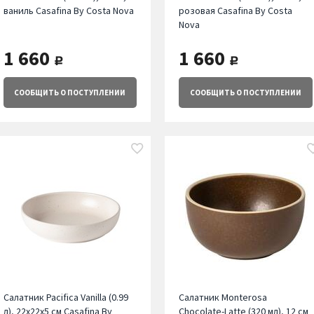
ваниль Casafina By Costa Nova
розовая Casafina By Costa
Nova
1 660
1 660
руб.
руб.
СООБЩИТЬ
О ПОСТУПЛЕНИИ
СООБЩИТЬ
О ПОСТУПЛЕНИИ
Салатник Pacifica Vanilla (0.99
Салатник Monterosa
л), 22х22х5 см Casafina By
Chocolate-Latte (320 мл), 12 см