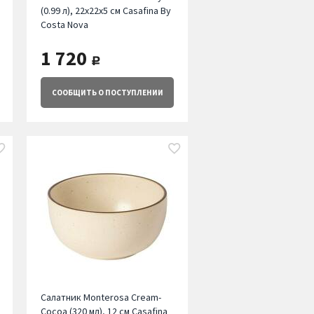
(0.99 л), 22х22х5 см Casafina By
Costa Nova
1 720
руб.
СООБЩИТЬ
О ПОСТУПЛЕНИИ
Салатник Monterosa Cream-
Cocoa (320 мл), 12 см Casafina