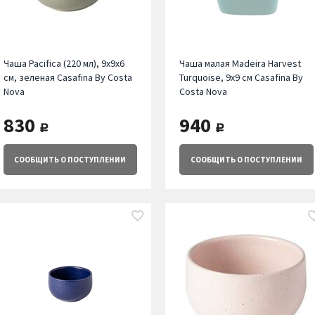
Чаша Pacifica (220 мл), 9х9х6
Чаша малая Madeira Harvest
см, зеленая Casafina By Costa
Turquoise, 9х9 см Casafina By
Nova
Costa Nova
830
940
руб.
руб.
СООБЩИТЬ
О ПОСТУПЛЕНИИ
СООБЩИТЬ
О ПОСТУПЛЕНИИ