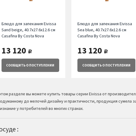
Блюдо для запекания Eivissa
Блюдо для запекания Eivissa
Sand beige, 40.7х27.6х12.6 см
Sea blue, 40.7х27.6х12.6 см
Casafina By Costa Nova
Casafina By Costa Nova
13 120
13 120
руб.
руб.
СООБЩИТЬ
О ПОСТУПЛЕНИИ
СООБЩИТЬ
О ПОСТУПЛЕНИИ
этом разделе вы можете купить товары серии Eivissa от производителя
одуманному до мелочей дизайну и практичности, продукция сумела з
изнание у потребителей во многих странах.
суде :