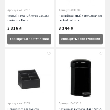
Артикул: AX12207
Артикул: AX12206
Черный кожаный лоток, 18х18х3
Черный кожаный лоток, 23х14.5х3
см Andrea House
см Andrea House
3 316
3 344
руб.
руб.
СООБЩИТЬ
О ПОСТУПЛЕНИИ
СООБЩИТЬ
О ПОСТУПЛЕНИИ
Артикул: AX12205
Артикул: BA13016
Органайзер для пультов
Корзина для мусора (3 л), 17х29.5