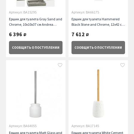
Артикул: BA15295
Артикул: BA66175
Ершик для туалета Gray Sand and
Ершик для туалета Hammered
Chrome, 10х10х37 см Andrea
Black Stone and Chrome, 12х42 см
House
Andrea House
6 396
7 612
руб.
руб.
СООБЩИТЬ
О ПОСТУПЛЕНИИ
СООБЩИТЬ
О ПОСТУПЛЕНИИ
Артикул: BA64055
Артикул: BA17145
Ершик для туалета Matt Glass and
Ершик для туалета White Cement