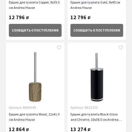
Ершик для туалета Copper, 9х39.5
Ершик для туалета Gold, 9х40 см
см Andrea House
Andrea House
12 796
12 796
руб.
руб.
СООБЩИТЬ
О ПОСТУПЛЕНИИ
СООБЩИТЬ
О ПОСТУПЛЕНИИ
Артикул: BA66145
Артикул: BA13135
Ершик для туалета Wood, 11х41.5
Ершик для туалета Black Glass
см Andrea House
and Chrome, 10х38.5 см Andrea
House
12 864
13 274
руб.
руб.