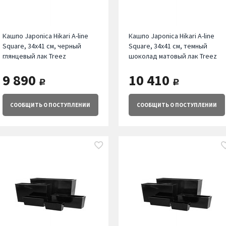
Кашпо Japonica Hikari A-line
Кашпо Japonica Hikari A-line
Square, 34х41 см, черный
Square, 34х41 см, темный
глянцевый лак Treez
шоколад матовый лак Treez
9 890
10 410
руб.
руб.
СООБЩИТЬ
О ПОСТУПЛЕНИИ
СООБЩИТЬ
О ПОСТУПЛЕНИИ