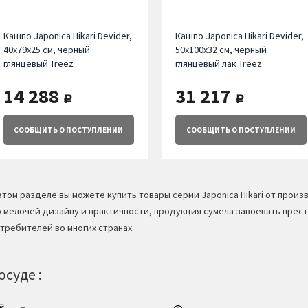
Кашпо Japonica Hikari Devider,
Кашпо Japonica Hikari Devider,
40х79х25 см, черный
50х100х32 см, черный
глянцевый Treez
глянцевый лак Treez
14 288
31 217
руб.
руб.
СООБЩИТЬ
О ПОСТУПЛЕНИИ
СООБЩИТЬ
О ПОСТУПЛЕНИИ
этом разделе вы можете купить товары серии Japonica Hikari от прои
 мелочей дизайну и практичности, продукция сумела завоевать прест
требителей во многих странах.
суде :