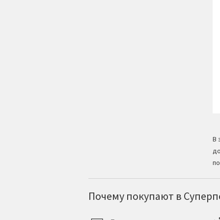
В 
до
по
Почему покупают в Суперпо