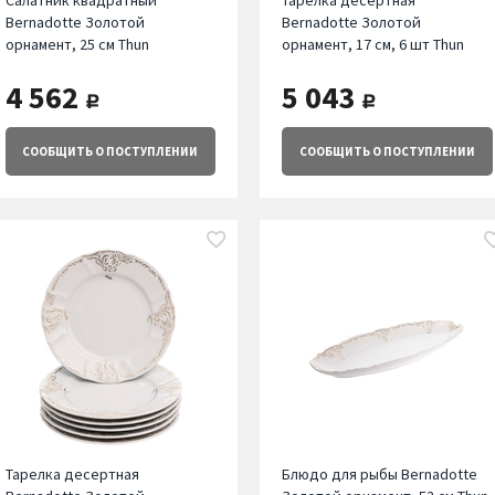
Салатник квадратный
Тарелка десертная
Bernadotte Золотой
Bernadotte Золотой
орнамент, 25 см Thun
орнамент, 17 см, 6 шт Thun
4 562
5 043
руб.
руб.
СООБЩИТЬ
О ПОСТУПЛЕНИИ
СООБЩИТЬ
О ПОСТУПЛЕНИИ
Тарелка десертная
Блюдо для рыбы Bernadotte