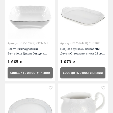
Артикул: P1750706JQZ3632021
Артикул: P1751242JQZ3632021
Салатник квадратный
Поднос с ручками Bernadotte
Bernadotte Деколь Отводка
Деколь Отводка платина, 23 см
платина, 16 см Thun
Thun
1 665
1 673
руб.
руб.
СООБЩИТЬ
О ПОСТУПЛЕНИИ
СООБЩИТЬ
О ПОСТУПЛЕНИИ