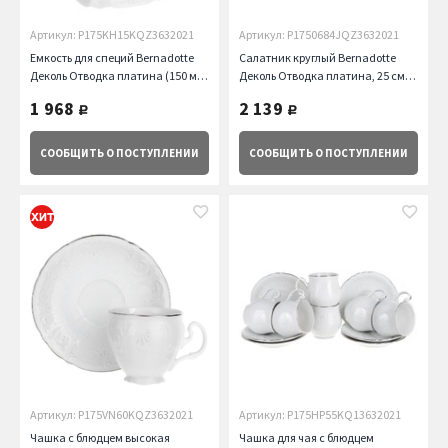
Артикул: P175KH15KQZ3632021
Артикул: P1750684JQZ3632021
Емкость для специй Bernadotte
Салатник круглый Bernadotte
Деколь Отводка платина (150 мл)
Деколь Отводка платина, 25 см
Thun
Thun
1 968
2 139
руб.
руб.
СООБЩИТЬ
О ПОСТУПЛЕНИИ
СООБЩИТЬ
О ПОСТУПЛЕНИИ
Артикул: P175VN60KQZ3632021
Артикул: P175HP55KQ13632021
Чашка с блюдцем высокая
Чашка для чая с блюдцем