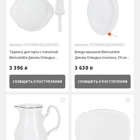
Артикул: P1756902SQ13632021
Артикул: P1750918JQZ3632021
Тарелка для торта с лопаткой
Блюдо овальное Bernadotte
Bernadotte Деколь Отводка
Деколь Отводка платина, 39 см
платина, 27 см Thun
Thun
3 396
3 630
руб.
руб.
СООБЩИТЬ
О ПОСТУПЛЕНИИ
СООБЩИТЬ
О ПОСТУПЛЕНИИ