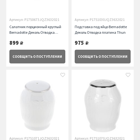
Артикул: P1750673JQZ3632021
Артикул: P1751030JQZ3632021
Салатник порционный круглый
Подставка под яйцо Bernadotte
Bernadotte Деколь Отводка
Деколь Отводка платина Thun
платина, 13 см Thun
899
975
руб.
руб.
СООБЩИТЬ
О ПОСТУПЛЕНИИ
СООБЩИТЬ
О ПОСТУПЛЕНИИ
Артикул: P1751071JQZ3632021
Артикул: P1751070JQZ3632021