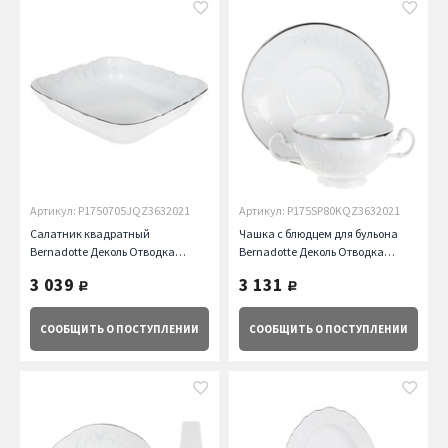
Артикул: P1750705JQZ3632021
Артикул: P175SP80KQZ3632021
Салатник квадратный
Чашка с блюдцем для бульона
Bernadotte Деколь Отводка
Bernadotte Деколь Отводка
платина, 25 см Thun
платина (360 мл) Thun
3 039
3 131
руб.
руб.
СООБЩИТЬ
О ПОСТУПЛЕНИИ
СООБЩИТЬ
О ПОСТУПЛЕНИИ