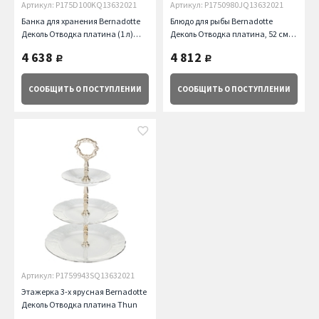
Артикул: P175D100KQ13632021
Артикул: P1750980JQ13632021
Банка для хранения Bernadotte
Блюдо для рыбы Bernadotte
Деколь Отводка платина (1 л)
Деколь Отводка платина, 52 см
Thun
Thun
4 638
4 812
руб.
руб.
СООБЩИТЬ
О ПОСТУПЛЕНИИ
СООБЩИТЬ
О ПОСТУПЛЕНИИ
Артикул: P1759943SQ13632021
Этажерка 3-х ярусная Bernadotte
Деколь Отводка платина Thun