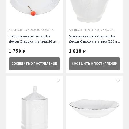
Артикул: P1750905JQZ3632021
Артикул: P1750474JQZ3632021
Блюдо овальное Bernadotte
Молочник высокий Bernadotte
Деколь Отводка платина, 26 см
Деколь Отводка платина (250 мл)
Thun
Thun
1 759
1 828
руб.
руб.
СООБЩИТЬ
О ПОСТУПЛЕНИИ
СООБЩИТЬ
О ПОСТУПЛЕНИИ