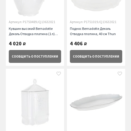
Артикул: P1750489JQ13632021
Артикул: P1751019JQ13632021
Кувшин высокий Bernadotte
Поднос Bernadotte Деколь
Деколь Отводка платина (1 л)
Отводка платина, 40 см Thun
Thun
4 020
4 406
руб.
руб.
СООБЩИТЬ
О ПОСТУПЛЕНИИ
СООБЩИТЬ
О ПОСТУПЛЕНИИ