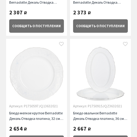
Bernadotte Деколь Отводка
Bernadotte Деколь Отводка
платина (240 мл) Thun
платина (310 мл) Thun
2 307
2 373
руб.
руб.
СООБЩИТЬ
О ПОСТУПЛЕНИИ
СООБЩИТЬ
О ПОСТУПЛЕНИИ
Артикул: P1750597JQ13632021
Артикул: P1750915JQZ3632021
Блюдо мелкое круглое Bernadotte
Блюдо овальное Bernadotte
Деколь Отводка платина, 32 см
Деколь Отводка платина, 36 см
Thun
Thun
2 654
2 667
руб.
руб.