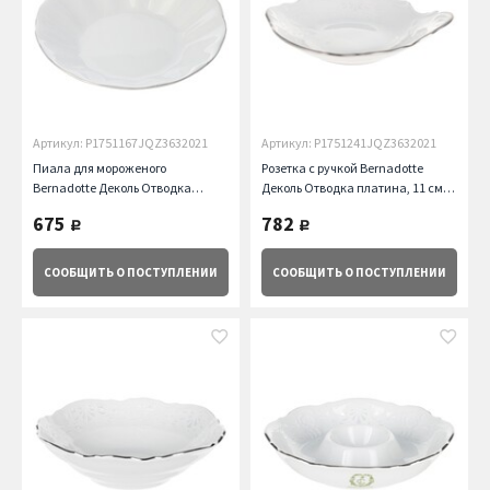
Артикул: P1751167JQZ3632021
Артикул: P1751241JQZ3632021
Пиала для мороженого
Розетка с ручкой Bernadotte
Bernadotte Деколь Отводка
Деколь Отводка платина, 11 см
платина, 11 см Thun
Thun
675
782
руб.
руб.
СООБЩИТЬ
О ПОСТУПЛЕНИИ
СООБЩИТЬ
О ПОСТУПЛЕНИИ