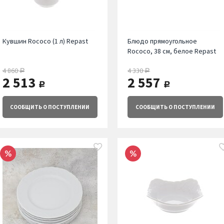
Кувшин Rococo (1 л) Repast
Блюдо прямоугольное
Rococo, 38 см, белое Repast
4 860
4 330
руб.
руб.
2 513
2 557
руб.
руб.
СООБЩИТЬ
О ПОСТУПЛЕНИИ
СООБЩИТЬ
О ПОСТУПЛЕНИИ