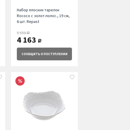
Набор плоских тарелок
Rococo с золот.полос., 19 см,
6 шт. Repast
5 550
руб.
4 163
руб.
СООБЩИТЬ
О ПОСТУПЛЕНИИ