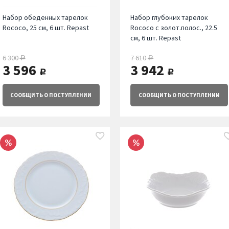
Набор обеденных тарелок
Набор глубоких тарелок
Rococo, 25 см, 6 шт. Repast
Rococo с золот.полос., 22.5
см, 6 шт. Repast
6 300
7 610
руб.
руб.
3 596
3 942
руб.
руб.
СООБЩИТЬ
О ПОСТУПЛЕНИИ
СООБЩИТЬ
О ПОСТУПЛЕНИИ