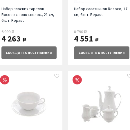
Набор плоских тарелок
Набор салатников Rococo, 17
Rococo с золот.полос., 21 см,
см, 6 шт. Repast
6 шт. Repast
6 090
8 790
руб.
руб.
4 263
4 551
руб.
руб.
СООБЩИТЬ
О ПОСТУПЛЕНИИ
СООБЩИТЬ
О ПОСТУПЛЕНИИ