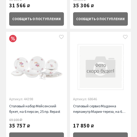
31 566
35 306
руб.
руб.
СООБЩИТЬ
О ПОСТУПЛЕНИИ
СООБЩИТЬ
О ПОСТУПЛЕНИИ
Артикул: 44398
Артикул: 68646
Столовый набор Мейсенский
Столовый сервиз Мадонна
букет, на 6 персон, 25 пр. Repast
перламутр Мария-тереза, на 6
персон, 21 пр. Repast
69 100
руб.
35 757
17 850
руб.
руб.