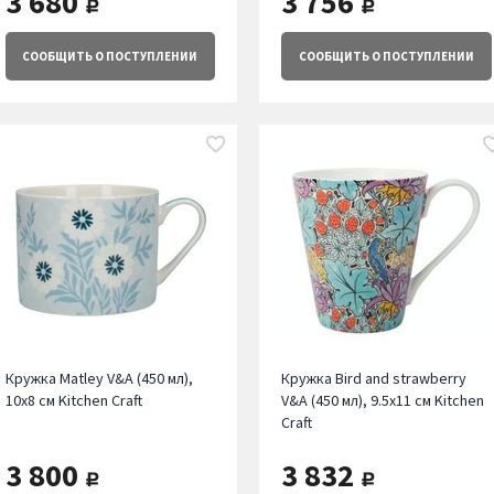
3 680
3 756
руб.
руб.
СООБЩИТЬ
О ПОСТУПЛЕНИИ
СООБЩИТЬ
О ПОСТУПЛЕНИИ
Кружка Matley V&A (450 мл),
Кружка Bird and strawberry
10х8 см Kitchen Craft
V&A (450 мл), 9.5х11 см Kitchen
Craft
3 800
3 832
руб.
руб.