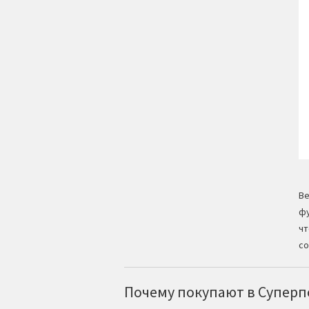
Ве
фу
чт
со
Почему покупают в Суперпо