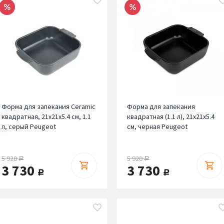
Форма для запекания Ceramic
Форма для запекания
квадратная, 21х21х5.4 см, 1.1
квадратная (1.1 л), 21х21х5.4
л, серый Peugeot
см, черная Peugeot
5 920
5 920
руб.
руб.
3 730
3 730
руб.
руб.