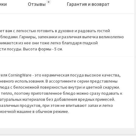
ики
Отзывы
Гарантия и возврат
т вам с легкостью готовить в духовке и радовать гостей
блюдами. Гарниры, запеканки и различная выпечка великолепно
нимаются из нее они тоже легко благодаря гладкой
ти посуды. Высота формы - 5 см.
еля CorningWare - это керамическая посуда высокое качества,
евного использования. В ассортименте серии представлены
люда с белоснежной поверхностью внутри и цветной снаружи.
т тепло, поэтому приготовленное блюдо можно сразу подавать к
 натуральных материалов без добавления вредных примесей.
азличных продуктов, при этом не впитывают запах и легко
омоечной машине в обычном режиме.