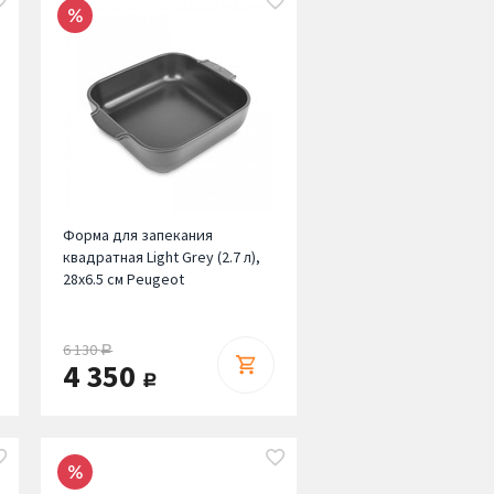
Форма для запекания
квадратная Light Grey (2.7 л),
28х6.5 см Peugeot
6 130
руб.
4 350
руб.