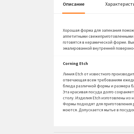
Описание
Характерист
Хорошая форма для запекания поможе
аппетитными свежеприготовленными 
готовятся в керамической форме. Вы
эмалированной внутренней поверхнос
Corning Etch
Линия Etch от известного производит
отвечающая всем требованиям ежедн
блюда различной формы и размера б
Эта красивая посуда долго сохраняе
столу. Изделия Etch изготовлены из
Формы подходят для приготовления р
моются. Допускается мытье в посуд