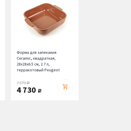
Форма для запекания
Ceramic, квадратная,
28х28х6.5 см, 2.7 л,
терракотовый Peugeot
7 570
руб.
4 730
руб.